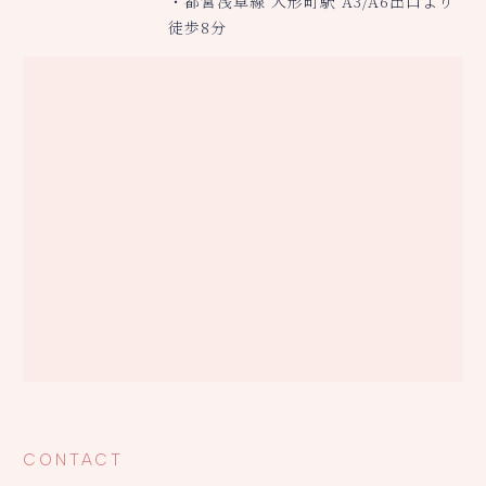
・都営浅草線 人形町駅 A3/A6出口より
徒歩8分
CONTACT